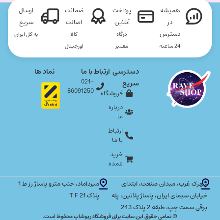
همیشه
پرداخت
ضمانت
ارسال
در
آنلاین
اصالت
سریع
دسترس
درگاه
کالا
به کل ایران
24 ساعته
معتبر
اورجینال
دسترسی
ارتباط با ما
نماد ها
021-
سریع
86091250
فروشگاه
درباره
ما
ارتباط
با ما
خرید
عمده
شهرک غرب، میدان صنعت، ابتدای
میرداماد، جنب مترو پاساژ رز ط 1
خیابان سیمای ایران، پاساژ پلاتین، پله
پلاک T F 21
برقی سمت چپ، طبقه 2 پلاک 243
© تمامی حقوق این سایت برای فروشگاه ریوشاپ محفوظ است.