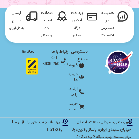
همیشه
پرداخت
ضمانت
ارسال
در
آنلاین
اصالت
سریع
دسترس
درگاه
کالا
به کل ایران
24 ساعته
معتبر
اورجینال
دسترسی
ارتباط با ما
نماد ها
021-
سریع
86091250
فروشگاه
درباره
ما
ارتباط
با ما
خرید
عمده
شهرک غرب، میدان صنعت، ابتدای
میرداماد، جنب مترو پاساژ رز ط 1
خیابان سیمای ایران، پاساژ پلاتین، پله
پلاک T F 21
برقی سمت چپ، طبقه 2 پلاک 243