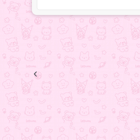
انگشتر ستاره
398.000
تومان