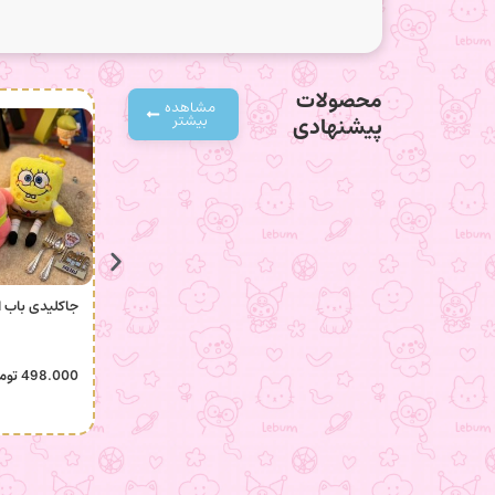
محصولات
مشاهده
بیشتر
پیشنهادی
جاکلیدی باب 
498.000
توم