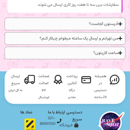
سفارشات بین سه تا هفت روز کاری ارسال می شوند.
آدرستون کجاست؟
من تهرانم و ارسال یک ساعته میخوام چیکار کنم؟
ساعت کاریتون؟
همیشه
پرداخت
ضمانت
ارسال
در
آنلاین
اصالت
سریع
دسترس
درگاه
کالا
به کل ایران
24 ساعته
معتبر
اورجینال
دسترسی
ارتباط با ما
نماد ها
021-
سریع
86091250
فروشگاه