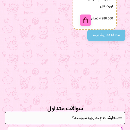
اورجینال
4.980.000
تومان
98.000
مشاهده بیشتر
سوالات متداول
سفارشات چند روزه میرسند؟