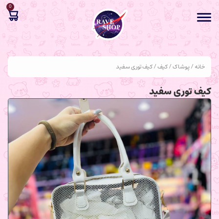
0
خانه
/
پوشاک
/
کیف
/ کیف توری سفید
کیف توری سفید