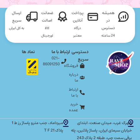
همیشه
پرداخت
ضمانت
ارسال
در
آنلاین
اصالت
سریع
دسترس
درگاه
کالا
به کل ایران
24 ساعته
معتبر
اورجینال
دسترسی
ارتباط با ما
نماد ها
021-
سریع
86091250
فروشگاه
درباره
ما
ارتباط
با ما
خرید
عمده
شهرک غرب، میدان صنعت، ابتدای
میرداماد، جنب مترو پاساژ رز ط 1
خیابان سیمای ایران، پاساژ پلاتین، پله
پلاک T F 21
برقی سمت چپ، طبقه 2 پلاک 243