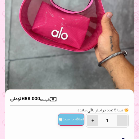
698.000
تومان
قیمت:
تنها 5 عدد در انبار باقی مانده
اضافه‌ به سبد
+
−