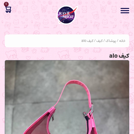
0
خانه
/
پوشاک
/
کیف
/ کیف alo
کیف alo