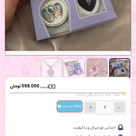
598.000
تومان
قیمت:
تنها 1 عدد در انبار باقی مانده
اضافه‌ به سبد
+
−
اجناس اورجینال و با کیفیت