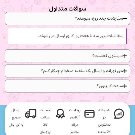
سوالات متداول
سفارشات چند روزه میرسند؟
سفارشات بین سه تا هفت روز کاری ارسال می شوند.
آدرستون کجاست؟
من تهرانم و ارسال یک ساعته میخوام چیکار کنم؟
ساعت کاریتون؟
همیشه
پرداخت
ضمانت
ارسال
در
آنلاین
اصالت
سریع
دسترس
درگاه
کالا
به کل ایران
24 ساعته
معتبر
اورجینال