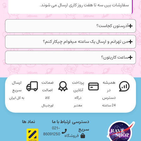
سفارشات بین سه تا هفت روز کاری ارسال می شوند.
آدرستون کجاست؟
من تهرانم و ارسال یک ساعته میخوام چیکار کنم؟
ساعت کاریتون؟
همیشه
پرداخت
ضمانت
ارسال
در
آنلاین
اصالت
سریع
دسترس
درگاه
کالا
به کل ایران
24 ساعته
معتبر
اورجینال
دسترسی
ارتباط با ما
نماد ها
021-
سریع
86091250
فروشگاه