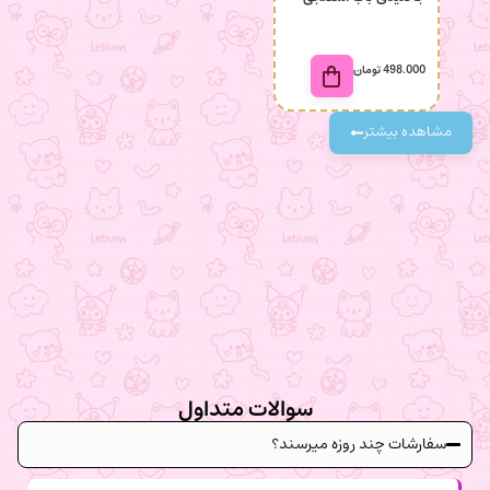
498.000
تومان
98.000
مشاهده بیشتر
سوالات متداول
سفارشات چند روزه میرسند؟