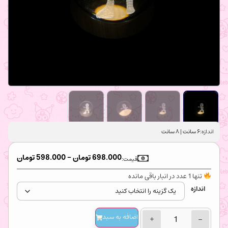
اندازه:
۶ سانت | ۸ سانت
698.000
تومان
–
598.000
تومان
قیمت:
تنها 1 عدد در انبار باقی مانده
اندازه
اضافه‌ به سبد
+
−