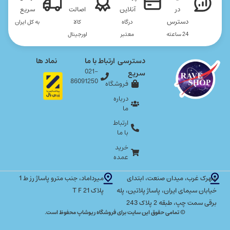
در
آنلاین
اصالت
سریع
دسترس
درگاه
کالا
به کل ایران
24 ساعته
معتبر
اورجینال
دسترسی
ارتباط با ما
نماد ها
021-
سریع
86091250
فروشگاه
درباره
ما
ارتباط
با ما
خرید
عمده
شهرک غرب، میدان صنعت، ابتدای
میرداماد، جنب مترو پاساژ رز ط 1
خیابان سیمای ایران، پاساژ پلاتین، پله
پلاک T F 21
برقی سمت چپ، طبقه 2 پلاک 243
© تمامی حقوق این سایت برای فروشگاه ریوشاپ محفوظ است.