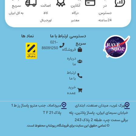
در
آنلاین
اصالت
سریع
دسترس
درگاه
کالا
به کل ایران
24 ساعته
معتبر
اورجینال
دسترسی
ارتباط با ما
نماد ها
021-
سریع
86091250
فروشگاه
درباره
ما
ارتباط
با ما
خرید
عمده
شهرک غرب، میدان صنعت، ابتدای
میرداماد، جنب مترو پاساژ رز ط 1
خیابان سیمای ایران، پاساژ پلاتین، پله
پلاک T F 21
برقی سمت چپ، طبقه 2 پلاک 243
© تمامی حقوق این سایت برای فروشگاه ریوشاپ محفوظ است.