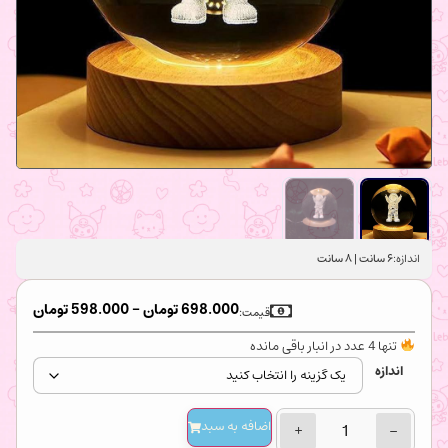
اندازه:
۶ سانت | ۸ سانت
698.000
تومان
–
598.000
تومان
قیمت:
تنها 4 عدد در انبار باقی مانده
اندازه
اضافه‌ به سبد
+
−